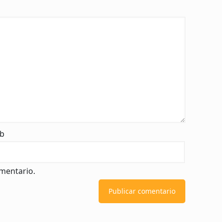
b
mentario.