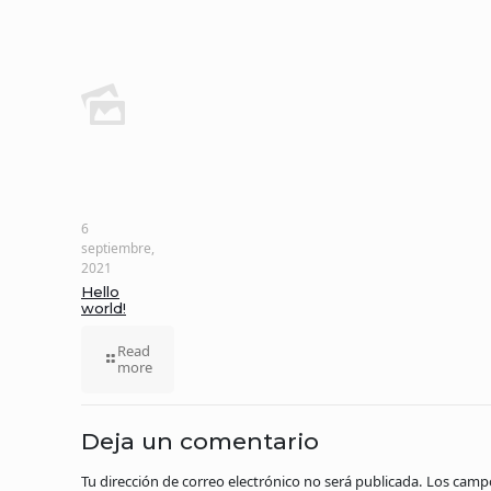
6
septiembre,
2021
Hello
world!
Read
more
Deja un comentario
Tu dirección de correo electrónico no será publicada.
Los campo