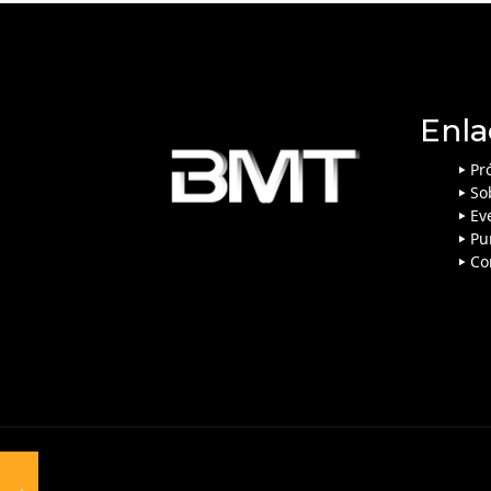
Enla
Pr
So
Ev
Pu
Co