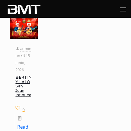
admin
on
15
junio,
2026
BERTIN
Y LALO
San
Juan
Intibuca
0
Read