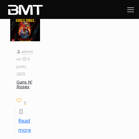
admin
on
9
junio,
2025
Guns N’
Roses
0
Read
more