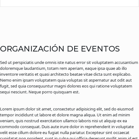
ORGANIZACIÓN DE EVENTOS
Sed ut perspiciatis unde omnis iste natus error sit voluptatem accusantium
doloremque laudantium, totam rem aperiam, eaque ipsa quae ab illo
inventore veritatis et quasi architecto beatae vitae dicta sunt explicabo.
Nemo enim ipsam voluptatem quia voluptas sit aspernatur aut odit aut
fugit, sed quia consequuntur magni dolores eos qui ratione voluptatem
sequi nesciunt. Neque porro quisquam est.
Lorem ipsum dolor sit amet, consectetur adipisicing elit, sed do eiusmod
tempor incididunt ut labore et dolore magna aliqua. Ut enim ad minim
veniam, quis nostrud exercitation ullamco laboris nisi ut aliquip ex ea
commodo consequat. Duis aute irure dolor in reprehenderit in voluptate
velit esse cillum dolore eu fugiat nulla pariatur. Excepteur sint occaecat
cupidatat non proident, sunt in culpa qui officia deserunt mollit anim id est