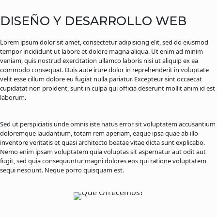
DISEÑO Y DESARROLLO WEB
Lorem ipsum dolor sit amet, consectetur adipisicing elit, sed do eiusmod
tempor incididunt ut labore et dolore magna aliqua. Ut enim ad minim
veniam, quis nostrud exercitation ullamco laboris nisi ut aliquip ex ea
commodo consequat. Duis aute irure dolor in reprehenderit in voluptate
velit esse cillum dolore eu fugiat nulla pariatur. Excepteur sint occaecat
cupidatat non proident, sunt in culpa qui officia deserunt mollit anim id est
laborum.
Sed ut perspiciatis unde omnis iste natus error sit voluptatem accusantium
doloremque laudantium, totam rem aperiam, eaque ipsa quae ab illo
inventore veritatis et quasi architecto beatae vitae dicta sunt explicabo.
Nemo enim ipsam voluptatem quia voluptas sit aspernatur aut odit aut
fugit, sed quia consequuntur magni dolores eos qui ratione voluptatem
sequi nesciunt. Neque porro quisquam est.