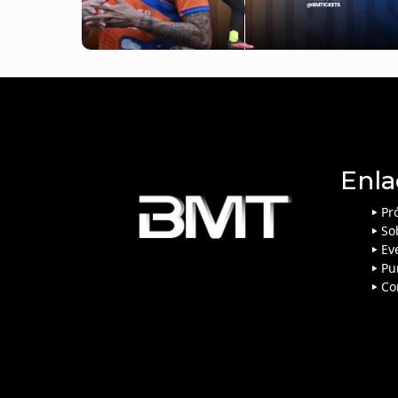
Enla
Pr
So
Ev
Pu
Co