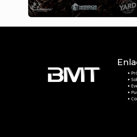
Enla
Pr
So
Ev
Pu
Co