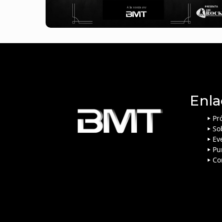
Enla
Pr
So
Ev
Pu
Co