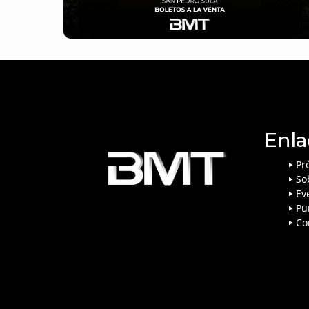
Enla
Pr
So
Ev
Pu
Co