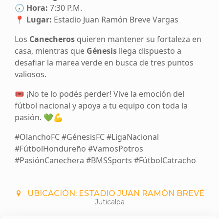
🕢
Hora:
7:30 P.M.
📍
Lugar:
Estadio Juan Ramón Breve Vargas
Los
Canecheros
quieren mantener su fortaleza en
casa, mientras que
Génesis
llega dispuesto a
desafiar la marea verde en busca de tres puntos
valiosos.
🎟️ ¡No te lo podés perder! Vive la emoción del
fútbol nacional y apoya a tu equipo con toda la
pasión. 💚💪
#OlanchoFC #GénesisFC #LigaNacional
#FútbolHondureño #VamosPotros
#PasiónCanechera #BMSSports #FútbolCatracho
UBICACIÓN: ESTADIO JUAN RAMÓN BREVÉ
Juticalpa