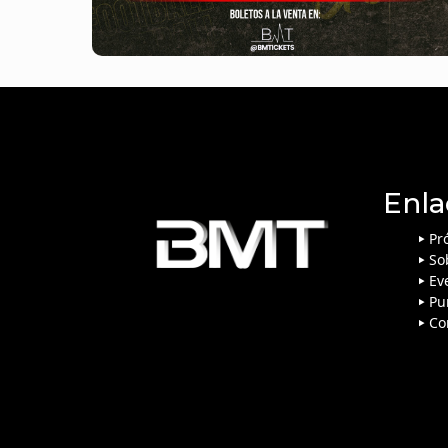
Enla
Pr
So
Ev
Pu
Co