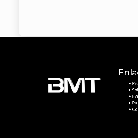
Enla
Pr
So
Ev
Pu
Co