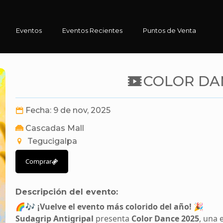
Eventos
Eventos Recientes
Puntos de Venta
COLOR DA
Fecha: 9 de nov, 2025
Cascadas Mall
Tegucigalpa
Comprar
Descripción del evento:
🌈🎶
¡Vuelve el evento más colorido del año!
🎉
Sudagrip Antigripal
presenta
Color Dance 2025
, una 